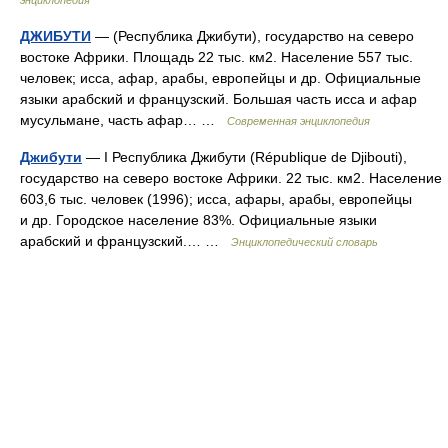
энциклопедия
ДЖИБУТИ
— (Республика Джибути), государство на северо
востоке Африки. Площадь 22 тыс. км2. Население 557 тыс.
человек; исса, афар, арабы, европейцы и др. Официальные
языки арабский и французский. Большая часть исса и афар
мусульмане, часть афар… …
Современная энциклопедия
Джибути
— I Республика Джибути (République de Djibouti),
государство на северо востоке Африки. 22 тыс. км2. Население
603,6 тыс. человек (1996); исса, афары, арабы, европейцы
и др. Городское население 83%. Официальные языки
арабский и французский.… …
Энциклопедический словарь