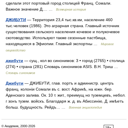
сделали этот портовый город столицей Франц. Сомали.
Важное значение Д,… …
Всемирная история
ДЖИБУТИ
— Территория 23,4 тыс.кв.км, население 460
тыс.человек (1986). Это аграрная страна. Главный источник
существования сельского населения кочевое и полукочевое
скотоводство. Используют также сезонные пастбища,
находящиеся в Эфиопии. Главный экспортны …
Мировое
овцеводство
джибути
— сущ., кол во синонимов: 3 • город (2765) • столица
(274) • страна (281) Словарь синонимов ASIS. В.Н. Триш …
Словарь синонимов
Джибути
— ДЖИБУТИ, глав. портъ и администр. центръ
франц. колоніи Сомали въ с. вост. Африкѣ, на южн. бер.
Аденскаго залива. Ок. 10 т. жит., преимущ но туземцевъ, небол.
г зонъ тузем. войскъ. Благодаря ж. д. въ Абиссинію, Д. имѣетъ
больш. будущность. Рейдъ… …
Военная энциклопедия
© Академик, 2000-2026
18+