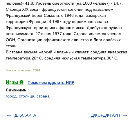
человек)- 41,8. Уровень смертности (на 1000 человек) - 14,7.
С конца XIX века - французская колония под названием
Французский Берег Сомали, с 1946 года- заморская
территория Франции. В 1967 году переименована во
Французскую территорию афаров и исса. Джибути получила
независимость 27 июня 1977 года. Страна является членом
ООН, Организации африканского единства и Лиги арабских
стран.
В стране весьма жаркий и влажный климат: средняя январская
температура 26° С, средняя июльская температура 36° С.
Города и страны
.
2014
.
Игры ⚽
Поможем сделать НИР
Синонимы
:
город
,
столица
,
страна
ДЖАКАРТА
ДЖОРДЖТАУН