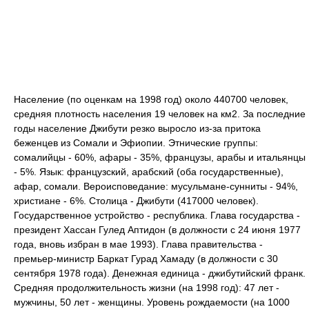
Население (по оценкам на 1998 год) около 440700 человек,
средняя плотность населения 19 человек на км2. За последние
годы население Джибути резко выросло из-за притока
беженцев из Сомали и Эфиопии. Этнические группы:
сомалийцы - 60%, афары - 35%, французы, арабы и итальянцы
- 5%. Язык: французский, арабский (оба государственные),
афар, сомали. Вероисповедание: мусульмане-сунниты - 94%,
христиане - 6%. Столица - Джибути (417000 человек).
Государственное устройство - республика. Глава государства -
президент Хассан Гулед Аптидон (в должности с 24 июня 1977
года, вновь избран в мае 1993). Глава правительства -
премьер-министр Баркат Гурад Хамаду (в должности с 30
сентября 1978 года). Денежная единица - джибутийский франк.
Средняя продолжительность жизни (на 1998 год): 47 лет -
мужчины, 50 лет - женщины. Уровень рождаемости (на 1000